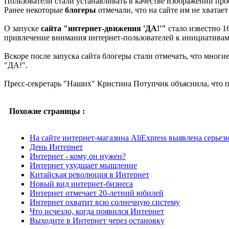
Пользователи стали устанавливать в качестве изображений пр
Ранее некоторые
блогеры
отмечали, что на сайте им не хвата
О запуске
сайта "интернет-движения 'ДА!'"
стало известно 1
привлечение внимания интернет-пользователей к инициативам
Вскоре после запуска сайта блогеры стали отмечать, что мног
"ДА!".
Пресс-секретарь "Наших" Кристина Потупчик объяснила, что по
Похожие страницы :
На сайте интернет-магазина AliExpress выявлена серьез
День Интернет
Интернет - кому он нужен?
Интернет ухудшает мышление
Китайская революция в Интернет
Новый вид интернет-бизнеса
Интернет отмечает 20-летний юбилей
Интернет охватит всю солнечную систему
Что исчезло, когда появился Интернет
Выходите в Интернет через остановку