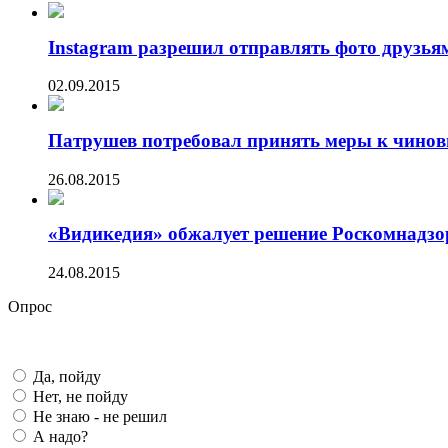
Instagram разрешил отправлять фото друзьям
02.09.2015
Патрушев потребовал принять меры к чиновн
26.08.2015
«Видикедия» обжалует решение Роскомнадзо
24.08.2015
Опрос
Да, пойду
Нет, не пойду
Не знаю - не решил
А надо?