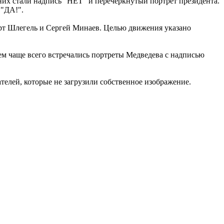
них стали надпись "НЕТ" и перечеркнутый портрет президента.
 "ДА!".
ерт Шлегель и Сергей Минаев. Целью движения указано
чем чаще всего встречались портреты Медведева с надписью
телей, которые не загрузили собственное изображение.