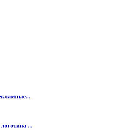
екламные...
логотипа ...