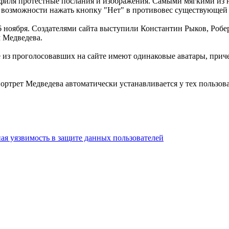
офиля протестные послания и изображения. Самыми мягкими из 
ет возможности нажать кнопку "Нет" в противовес существующей
6 ноября. Создателями сайта выступили Константин Рыков, Роб
 Медведева.
ие из проголосовавших на сайте имеют одинаковые аватары, при
ртрет Медведева автоматически устанавливается у тех пользова
ная уязвимость в защите данных пользователей