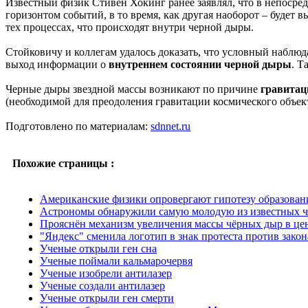
Известный физик Стивен Хокинг ранее заявлял, что в непосред
горизонтом событий, в то время, как другая наоборот – будет 
тех процессах, что происходят внутри черной дыры.
Стойковичу и коллегам удалось доказать, что условный наблюда
выход информации о
внутреннем состоянии черной дыры
. Т
Черные дыры звездной массы возникают по причине
гравитац
(необходимой для преодоления гравитации космического объекта
Подготовлено по материалам:
sdnnet.ru
Похожие страницы :
Американские физики опровергают гипотезу образован
Астрономы обнаружили самую молодую из известных 
Прояснён механизм увеличения массы чёрных дыр в цен
"Яндекс" сменила логотип в знак протеста против зако
Ученые открыли ген сна
Ученые поймали кальмарочервя
Ученые изобрели антилазер
Ученые создали антилазер
Ученые открыли ген смерти