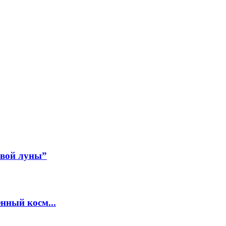
авой луны”
нный косм...