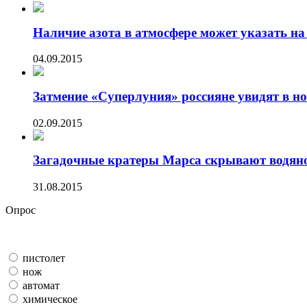
Наличие азота в атмосфере может указать на 
04.09.2015
Затмение «Суперлуния» россияне увидят в ноч
02.09.2015
Загадочные кратеры Марса скрывают водяно
31.08.2015
Опрос
пистолет
нож
автомат
химическое