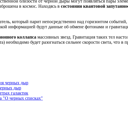
ственной близости от черной дыры могут появляться пары элеме
выброшена в космос. Находясь в
состоянии квантовой запутанно
тель, который парит непосредственно над горизонтом событий, д
акой информацией будут данные об обмене фотонами и гравитац
ионного коллапса
массивных звезд. Гравитация таких тел насто
) необходимо будет разогнаться сильнее скорости света, что в 
ия черных дыр
черных дыр
трах галактик
на "О черных списках"