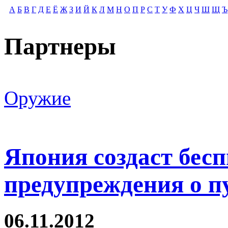
А
Б
В
Г
Д
Е
Ё
Ж
З
И
Й
К
Л
М
Н
О
П
Р
С
Т
У
Ф
Х
Ц
Ч
Ш
Щ
Ъ
Партнеры
Оружие
Япония создаст бес
предупреждения о п
06.11.2012