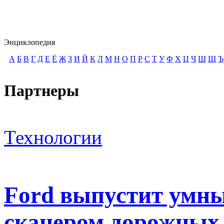
Энциклопедия
А
Б
В
Г
Д
Е
Ё
Ж
З
И
Й
К
Л
М
Н
О
П
Р
С
Т
У
Ф
Х
Ц
Ч
Ш
Щ
Ъ
Партнеры
Технологии
Ford выпустит умны
сканером дорожных