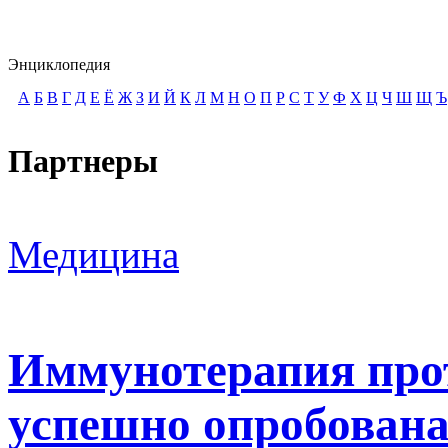
Энциклопедия
А
Б
В
Г
Д
Е
Ё
Ж
З
И
Й
К
Л
М
Н
О
П
Р
С
Т
У
Ф
Х
Ц
Ч
Ш
Щ
Ъ
Партнеры
Медицина
Иммунотерапия про
успешно опробована