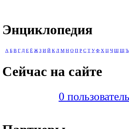
Энциклопедия
А
Б
В
Г
Д
Е
Ё
Ж
З
И
Й
К
Л
М
Н
О
П
Р
С
Т
У
Ф
Х
Ц
Ч
Ш
Щ
Ъ
Сейчас на сайте
0 пользователь