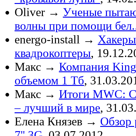
Oliver
→
Ученые пытаю
волны при помощи бел..
energo-install
→
Хакеры
квадрокоптеры
,
19.12.2
Макс
→
Компания King
объемом 1 Тб
,
31.03.20
Макс
→
Итоги MWC: См
– лучший в мире
,
31.03
Елена Князев
→
Обзор 
7'' 3G
,
03.07.2012