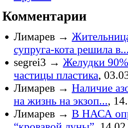
Комментарии
Лимарев
→
Жительница
супруга-кота решила в..
segrei3
→
Желудки 90%
частицы пластика
,
03.0
Лимарев
→
Наличие азо
на жизнь на экзоп...
,
14
Лимарев
→
В НАСА опр
“кровавой луны”
,
14.02